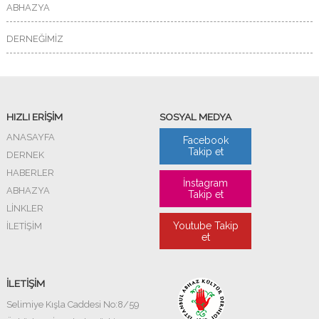
ABHAZYA
DERNEĞİMİZ
HIZLI ERİŞİM
SOSYAL MEDYA
ANASAYFA
Facebook
Takip et
DERNEK
HABERLER
İnstagram
ABHAZYA
Takip et
LİNKLER
Youtube Takip
İLETİŞİM
et
İLETİŞİM
Selimiye Kışla Caddesi No:8/59