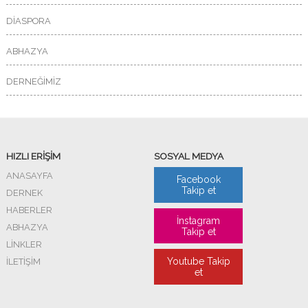
DİASPORA
ABHAZYA
DERNEĞİMİZ
HIZLI ERİŞİM
SOSYAL MEDYA
ANASAYFA
Facebook
Takip et
DERNEK
HABERLER
İnstagram
ABHAZYA
Takip et
LİNKLER
Youtube Takip
İLETİŞİM
et