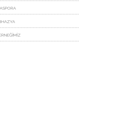
İASPORA
BHAZYA
ERNEĞİMİZ