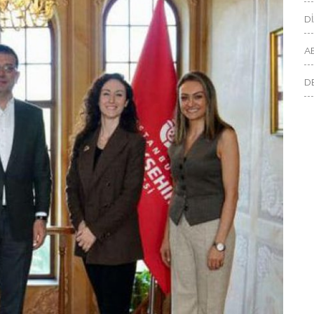
D
A
D