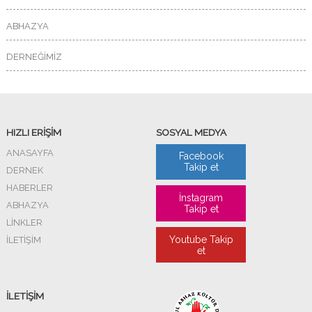
ABHAZYA
DERNEĞİMİZ
HIZLI ERİŞİM
SOSYAL MEDYA
ANASAYFA
Facebook
Takip et
DERNEK
HABERLER
İnstagram
ABHAZYA
Takip et
LİNKLER
Youtube Takip
İLETİŞİM
et
İLETİŞİM